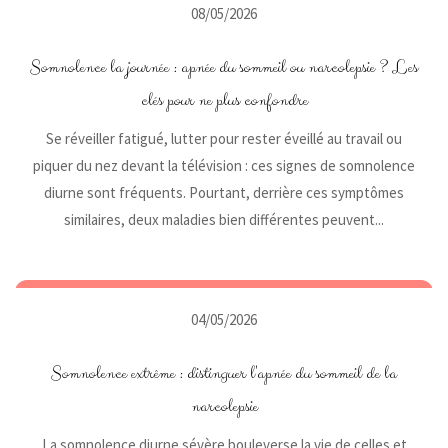
08/05/2026
Somnolence la journée : apnée du sommeil ou narcolepsie ? Les
clés pour ne plus confondre
Se réveiller fatigué, lutter pour rester éveillé au travail ou
piquer du nez devant la télévision : ces signes de somnolence
diurne sont fréquents. Pourtant, derrière ces symptômes
similaires, deux maladies bien différentes peuvent...
04/05/2026
Somnolence extrême : distinguer l'apnée du sommeil de la
narcolepsie
La somnolence diurne sévère bouleverse la vie de celles et