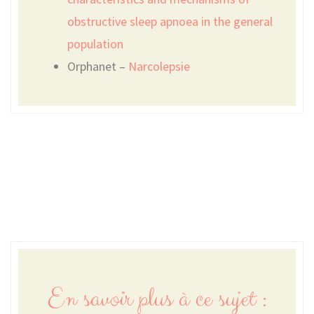
obstructive sleep apnoea in the general
population
Orphanet –
Narcolepsie
En savoir plus à ce sujet :