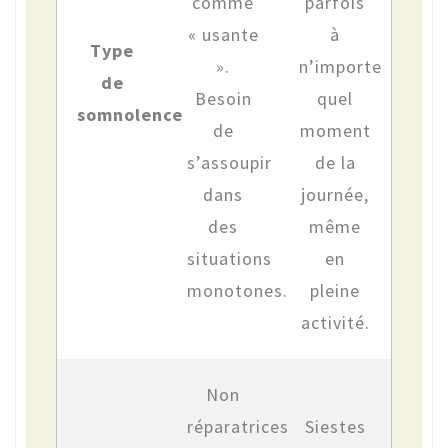
comme
parfois
« usante
à
Type
».
n’importe
de
Besoin
quel
somnolence
de
moment
s’assoupir
de la
dans
journée,
des
même
situations
en
monotones.
pleine
activité.
Non
réparatrices
Siestes