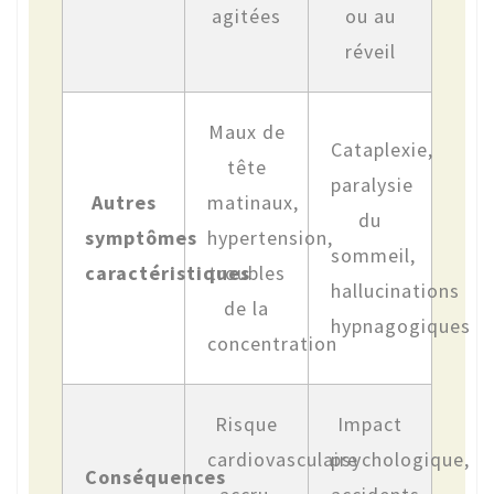
agitées
ou au
réveil
Maux de
Cataplexie,
tête
paralysie
Autres
matinaux,
du
symptômes
hypertension,
sommeil,
caractéristiques
troubles
hallucinations
de la
hypnagogiques
concentration
Risque
Impact
cardiovasculaire
psychologique,
Conséquences