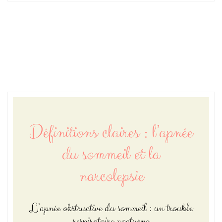
Définitions claires : l’apnée
du sommeil et la
narcolepsie
L’apnée obstructive du sommeil : un trouble
respiratoire nocturne