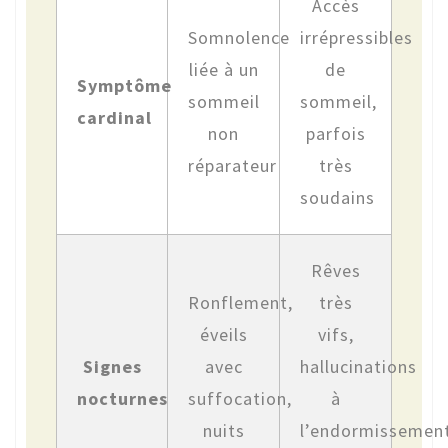
Accès
Somnolence
irrépressibles
liée à un
de
Symptôme
sommeil
sommeil,
cardinal
non
parfois
réparateur
très
soudains
Rêves
Ronflement,
très
éveils
vifs,
Signes
avec
hallucinations
nocturnes
suffocation,
à
nuits
l’endormissemen